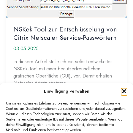
Profile
Managers
(UPM)
NSKek-Tool zur Entschlüsselung von
Citrix Netscaler Service-Passwörtern
03.05.2025
In diesem Artikel stelle ich ein selbst entwickeltes
NSKek-Tool mit einer benutzerfreundlichen
grafischen Oberfläche (GUI), vor. Damit erhalten
Netscaler Administratoren
Einwilligung verwalten
NSKek-
Weiterlesen »
Tool
Um dir ein optimales Erlebnis zu bieten, verwenden wir Technologien wie
Cookies, um Geräteinformationen zu speichern und/oder darauf zuzugreifen.
zur
Wenn du diesen Technologien zustimmst, können wir Daten wie das
Entschlüsselung
Surfverhalten oder eindeutige IDs auf dieser Website verarbeiten. Wenn du
von
deine Einwilligung nicht erteilst oder zurückziehst, können bestimmte
Merkmale und Funktionen beeinträchtigt werden.
Citrix