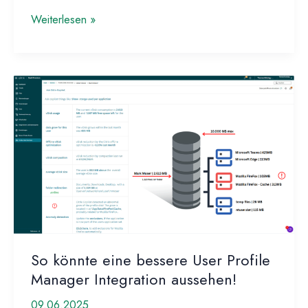
Citrix,
Weiterlesen »
es
ist
an
der
Zeit,
drei
HDX-
Dinge
zu
beheben!
So könnte eine bessere User Profile
Manager Integration aussehen!
09.06.2025