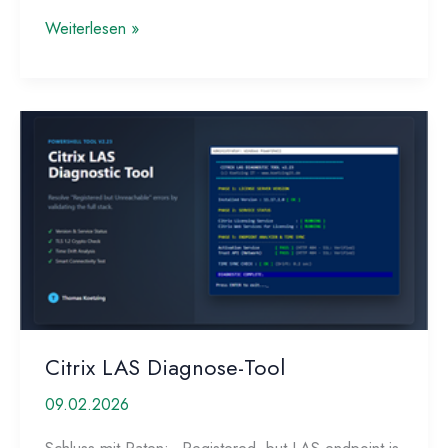
Citrix
Weiterlesen »
UPM
wie
FSLogix
nutzen
–
nur
besser!
Citrix LAS Diagnose-Tool
09.02.2026
Schluss mit Raten: „Registered, but LAS endpoint is