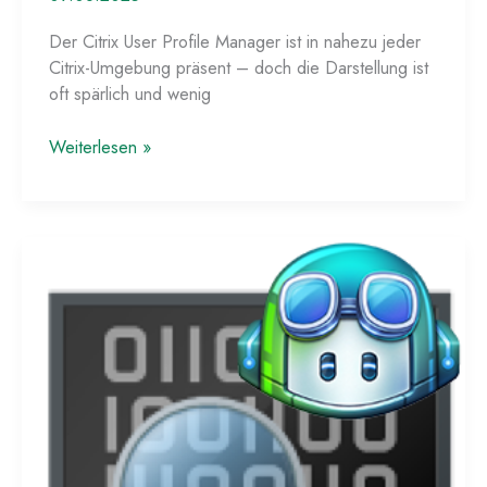
Der Citrix User Profile Manager ist in nahezu jeder
Citrix-Umgebung präsent – doch die Darstellung ist
oft spärlich und wenig
So
Weiterlesen »
könnte
eine
bessere
User
Profile
Manager
Integration
aussehen!