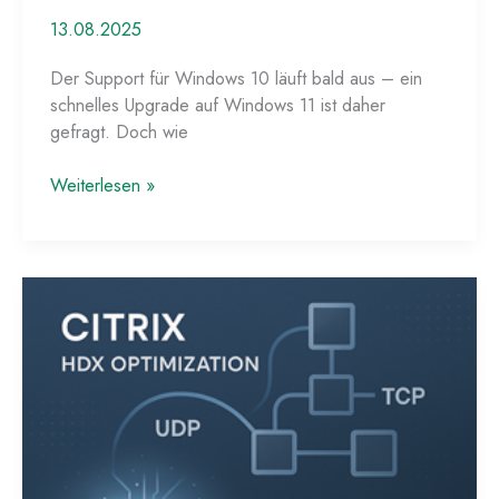
13.08.2025
Der Support für Windows 10 läuft bald aus – ein
schnelles Upgrade auf Windows 11 ist daher
gefragt. Doch wie
Schnelles
Weiterlesen »
Inplace-
Upgrade
einer
Windows
10
VM
mit
Citrix
PVS,
MCS
und