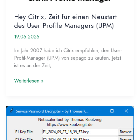
Hey Citrix, Zeit für einen Neustart
des User Profile Managers (UPM)
19.05.2025
Im Jahr 2007 habe ich Citrix empfohlen, den User-
Profil-Manager (UPM) von sepago zu kaufen. Jetzt
ist es an der Zeit,
Hey
Weiterlesen »
Citrix,
Zeit
für
einen
Neustart
des
User