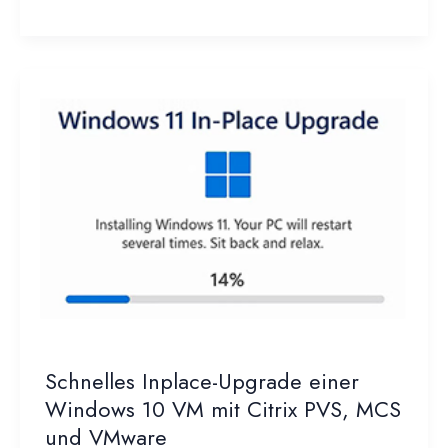
Wir
brauchen
einen
Infrastruktur-
Monitor
–
für
Speichersysteme
Plus!
Schnelles Inplace-Upgrade einer
Windows 10 VM mit Citrix PVS, MCS
und VMware