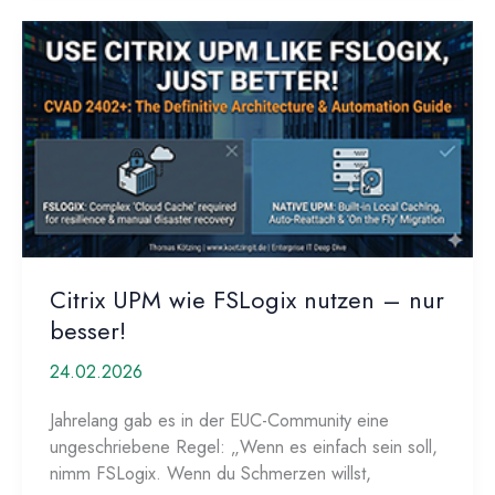
Komplexitätsfalle:
So
modernisierst
du
deine
Citrix-
Umgebung
richtig!
Citrix UPM wie FSLogix nutzen – nur
besser!
24.02.2026
Jahrelang gab es in der EUC-Community eine
ungeschriebene Regel: „Wenn es einfach sein soll,
nimm FSLogix. Wenn du Schmerzen willst,