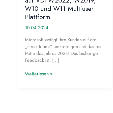
auf VDI W2022, W2019,
W10 und W11 Multiuser
Plattform
10.04.2024
Microsoft zwingt ihre Kunden auf das
„neue Teams“ umzusteigen und das bis
Mitte des Jahres 2024! Das bisherige
Feedback ist, […]
Verfahren
Weiterlesen »
zur
Einrichtung
des
neuen
Microsoft