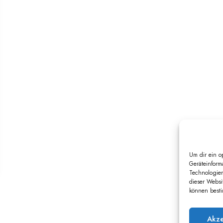
Um dir ein o
Geräteinform
Technologien
dieser Websi
können besti
Akze