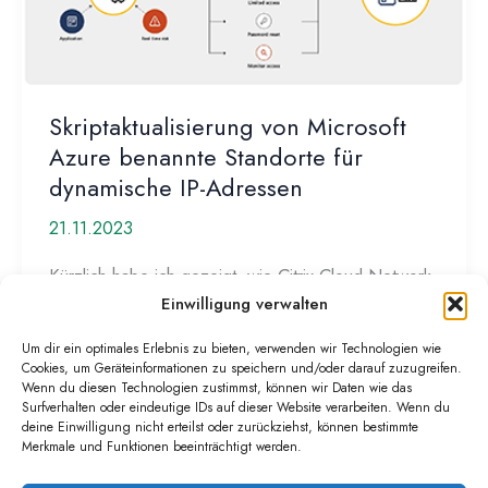
Skriptaktualisierung von Microsoft
Azure benannte Standorte für
dynamische IP-Adressen
21.11.2023
Kürzlich habe ich gezeigt, wie Citrix Cloud Network
Locations für dynamische IP-Adressen aktualisiert
Einwilligung verwalten
werden können. Der Citrix HDX-Traffic und
Um dir ein optimales Erlebnis zu bieten, verwenden wir Technologien wie
„SmartAccess“ […]
Cookies, um Geräteinformationen zu speichern und/oder darauf zuzugreifen.
Wenn du diesen Technologien zustimmst, können wir Daten wie das
Skriptaktualisierung
Weiterlesen »
Surfverhalten oder eindeutige IDs auf dieser Website verarbeiten. Wenn du
deine Einwilligung nicht erteilst oder zurückziehst, können bestimmte
von
Merkmale und Funktionen beeinträchtigt werden.
Microsoft
Azure