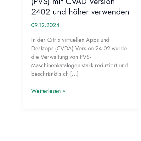
(PVS) mit CVAD Version
2402 und höher verwenden
09.12.2024
In der Citrix virtuellen Apps und
Desktops (CVDA) Version 24.02 wurde
die Verwaltung von PVS-
Maschinenkatalogen stark reduziert und
beschränkt sich […]
Citrix
Weiterlesen »
Provisionig
Services
(PVS)
mit
CVAD