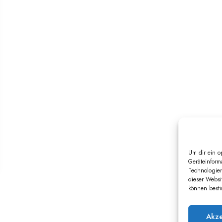
Um dir ein o
Geräteinform
Technologien
dieser Websi
können besti
Akze