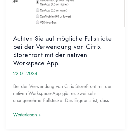
abgeschlossen,
aber
ist
das
schon
Achten Sie auf mögliche Fallstricke
alles,
bei der Verwendung von Citrix
was
beachtet
StoreFront mit der nativen
werden
Workspace App.
muss?
22.01.2024
Bei der Verwendung von Citrix StoreFront mit der
nativen Workspace-App gibt es zwei sehr
unangenehme Fallstricke. Das Ergebnis ist, dass
Achten
Weiterlesen »
Sie
auf