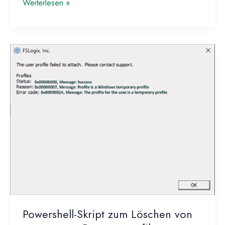
Langsame
Weiterlesen »
Windows
Anmeldung
durch
aufgeblähte
Registry
Powershell-Skript zum Löschen von