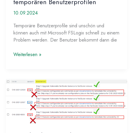
temporären Benutzerprofilen
10.09.2024
Temporäre Benutzerprofile sind unschön und
können auch mit Microsoft FSLogix schnell zu einem
Problem werden. Der Benutzer bekommt dann die
Powershell-
Weiterlesen »
Skript
zum
Löschen
von
temporären
Benutzerprofilen