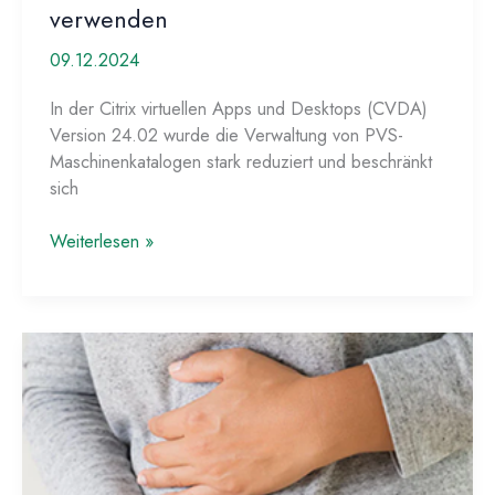
verwenden
09.12.2024
In der Citrix virtuellen Apps und Desktops (CVDA)
Version 24.02 wurde die Verwaltung von PVS-
Maschinenkatalogen stark reduziert und beschränkt
sich
Citrix
Weiterlesen »
Provisionig
Services
(PVS)
mit
CVAD
Version
2402
und
höher