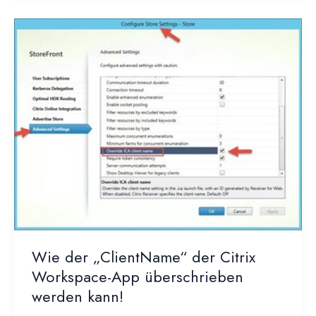
mögliche
Fallstricke
bei
der
Verwendung
von
Citrix
StoreFront
mit
der
nativen
Workspace
App.
Wie der „ClientName“ der Citrix
Workspace-App überschrieben
werden kann!