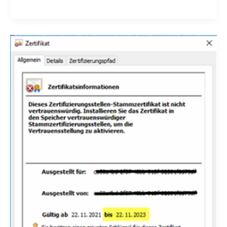
Network
Locations:
Undefiniert
das
Neue
extern!