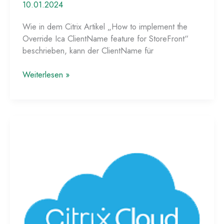
10.01.2024
Wie in dem Citrix Artikel „How to implement the
Override Ica ClientName feature for StoreFront“
beschrieben, kann der ClientName für
Wie
Weiterlesen »
der
„ClientName“
der
Citrix
Workspace-
App
überschrieben
werden
kann!