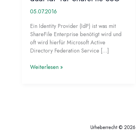
05.07.2016
Ein Identity Provider (IdP) ist was mit
ShareFile Enterprise benötigt wird und
oft wird hierfür Microsoft Active
Directory Federation Service […]
XenMobile
Weiterlesen »
und
ADFS
als
dual
IdP
für
ShareFile
Urheberrecht © 2026
SSO