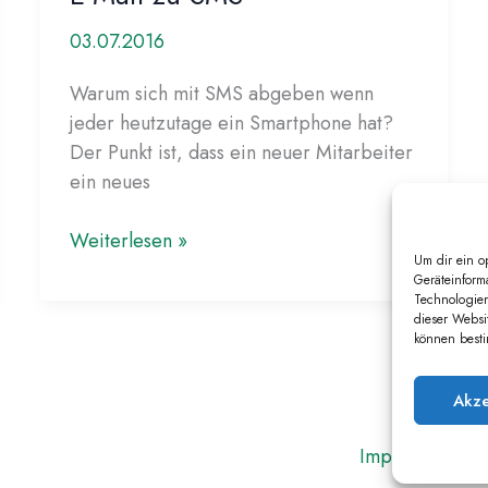
03.07.2016
Warum sich mit SMS abgeben wenn
jeder heutzutage ein Smartphone hat?
Der Punkt ist, dass ein neuer Mitarbeiter
ein neues
XenMobile
Weiterlesen »
Um dir ein o
Onboarding
Geräteinform
mit
Technologien
dieser Websi
E-
können besti
Mail
zu
Akze
SMS
Impressum
D