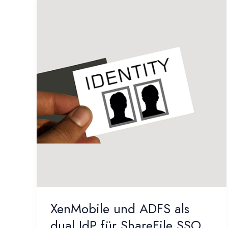
XenMobile und ADFS als
dual IdP für ShareFile SSO