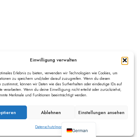
Einwilligung verwalten
ptimales Erlebnis zu bieten, verwenden wir Technologien wie Cookies, um
ationen zu speichern und/oder darauf zuzugreifen. Wenn du diesen
 zustimmst, können wir Daten wie das Surfverhalten oder eindeutige IDs auf
te verarbeiten. Wenn du deine Einwilligung nicht erteilst oder zurückziehst,
mmte Merkmale und Funktionen beeinträchtigt werden.
ptieren
Ablehnen
Einstellungen ansehen
English
atenschutz
Nutzungsbedingungen
Datenschutz
Impressum
German