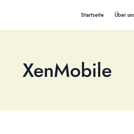
Startseite
Über un
XenMobile