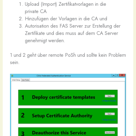
Upload (Import) Zertifikatvorlagen in die
private CA
Hinzufügen der Vorlagen in die CA und
Autorisation des FAS Server zur Erstellung der
Zertifikate und dies muss auf dem CA Server
genehmigt werden.
1 und 2 geht über remote PoSh und sollte kein Problem
sein.