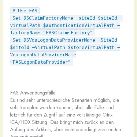
# Use FAS
Set-DSClaimFactoryName –siteId $siteId –
virtualPath $authenticationVirtualPath –
factoryName “FASClaimsFactory”
Set-DSVdaLogonDataProviderName –SiteId
$siteId –VirtualPath $storeVirtualPath –
VdaLogonDataProviderName
“FASLogonDataProvider”
FAS Anwendungsfälle
Es sind sehr unterschiedliche Szenarien möglich, die
sehr komplex werden können, aber alle Fälle sind
letztlich für den Zugriff auf eine vollständige Citrix
ICA/HDX Sitzung. Das bringt mich zurück an den
Anfang des Artikels, aber nicht unbedingt zum ersten
Anwendungsfall.