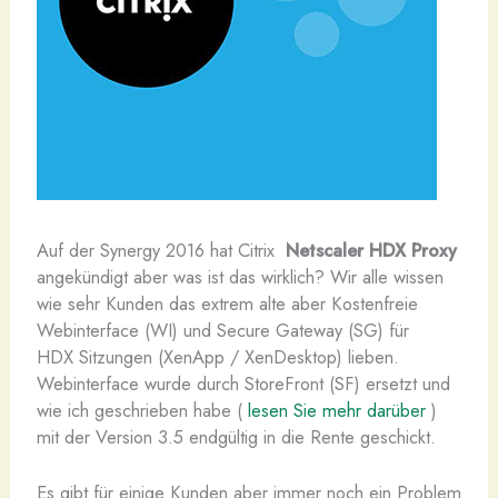
A
uf der Synergy 2016 hat Citrix
Netscaler HDX
Proxy
angekündigt aber was ist das wirklich? Wir alle wissen
wie sehr Kunden das extrem alte aber Kostenfreie
Webinterface (WI) und Secure Gateway (SG) für
HDX Sitzungen (XenApp / XenDesktop) lieben.
Webinterface wurde durch StoreFront (SF) ersetzt und
wie ich geschrieben habe (
lesen Sie mehr darüber
)
mit der Version 3.5 endgültig in die Rente geschickt.
Es gibt für einige Kunden aber immer noch ein Problem