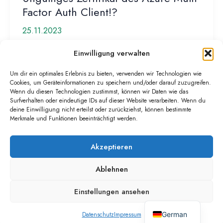
Factor Auth Client!?
25.11.2023
Letzte Woche hatte ich eine Anfrage eines Kunden,
Einwilligung verwalten
dass die MFA-Authentifizierung plötzlich nicht mehr
Um dir ein optimales Erlebnis zu bieten, verwenden wir Technologien wie
geht. Der Kunde hat daraufhin die […]
Cookies, um Geräteinformationen zu speichern und/oder darauf zuzugreifen.
Wenn du diesen Technologien zustimmst, können wir Daten wie das
Ungültiges
Weiterlesen »
Surfverhalten oder eindeutige IDs auf dieser Website verarbeiten. Wenn du
deine Einwilligung nicht erteilst oder zurückziehst, können bestimmte
Zertifikat
Merkmale und Funktionen beeinträchtigt werden.
des
Azure
Akzeptieren
Multi-
Factor
Ablehnen
Urheberrecht © 2026
Auth
Impressum
Client!?
Einstellungen ansehen
Datenschutz
English
Nutzungsbedingungen
German
Datenschutz
Impressum