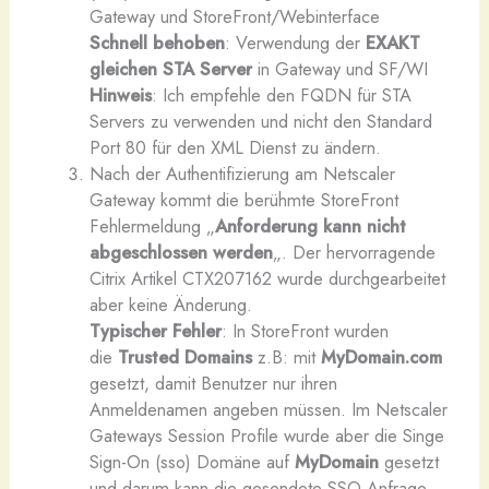
Gateway und StoreFront/Webinterface
Schnell behoben
: Verwendung der
EXAKT
gleichen STA Server
in Gateway und SF/WI
Hinweis
: Ich empfehle den FQDN für STA
Servers zu verwenden und nicht den Standard
Port 80 für den XML Dienst zu ändern.
Nach der Authentifizierung am Netscaler
Gateway kommt die berühmte StoreFront
Fehlermeldung „
Anforderung kann nicht
abgeschlossen werden
„. Der hervorragende
Citrix Artikel CTX207162 wurde durchgearbeitet
aber keine Änderung.
Typischer Fehler
: In StoreFront wurden
die
Trusted Domains
z.B: mit
MyDomain.com
gesetzt, damit Benutzer nur ihren
Anmeldenamen angeben müssen. Im Netscaler
Gateways Session Profile wurde aber die Singe
Sign-On (sso) Domäne auf
MyDomain
gesetzt
und darum kann die gesendete SSO Anfrage