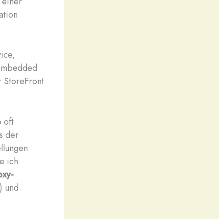
 einer
ation
ice,
n embedded
r StoreFront
 oft
ss der
ellungen
e ich
oxy-
) und