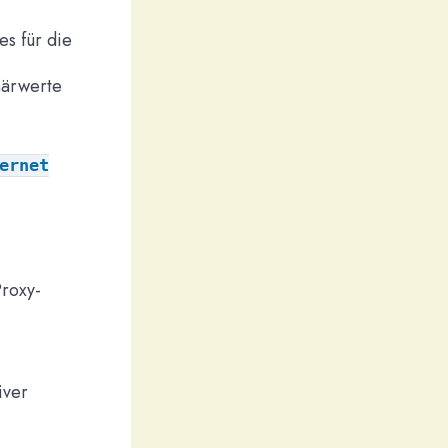
s für die
närwerte
ernet
Proxy-
iver