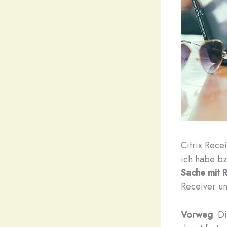
C
itrix Rece
ich habe b
Sache mit R
Receiver un
Vorweg
: D