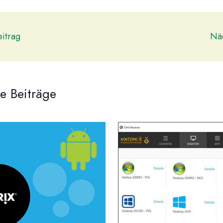
itrag
Näc
e Beiträge