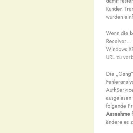
damit feste
Kunden Tran
wurden ein
Wenn die ko
Receiver… d
Windows XP 
URL zu ver
Die „Gang“ 
Fehleranaly
AuthService
ausgelesen 
folgende P
Ausnahme
f
ändere es 