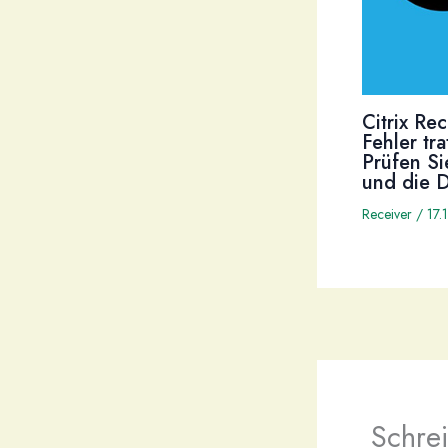
Citrix Re
Fehler tr
Prüfen Si
und die 
Receiver
/
17.
Schre