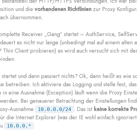
r Bestandteil der HTTP/HTTPS Verbindungen. Ich war bei
sition und die
vorhandenen Richtlinien
zur Proxy Konfigur
fach übernommen.
mplette Receiver „Gang“ startet – AuthService, SelfServ
auert es nicht nur lange (unbedingt mal auf einem alte
Thin Client probieren) es wird auch versucht sich mit de
binden.
startet und dann passiert nichts? Ok, dann heißt es wie so
se betreiben. Ich aktiviere das Logging und stelle fest, da
 in eine Ausnahme (Exception) läuft wenn die Proxy Einst
werden. Bei genauerer Betrachtung der Einstellungen find
roxy-Ausnahme
. Das ist
keine korrekte Pr
10.0.0.0/24
ür die Internet Explorer (was der IE wohl einfach ignoriert
zu
10.0.0.*