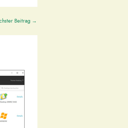
hster Beitrag
→