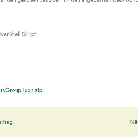
werShell Skript
ryGroup-Icon.zip
itrag
Näc