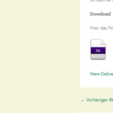
Download
Hier das Po
New-Delive
←
Vorheriger Be