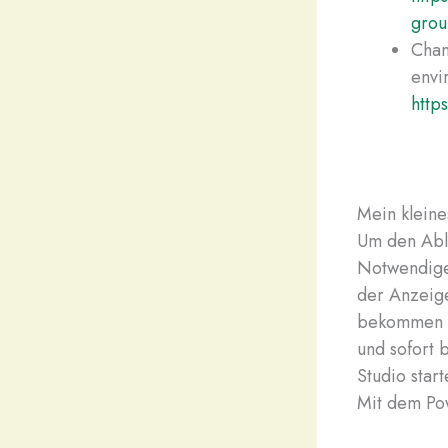
grou
Chan
envi
http
Mein kleine
Um den Abla
Notwendige 
der Anzeig
bekommen is
und sofort
Studio star
Mit dem Pow