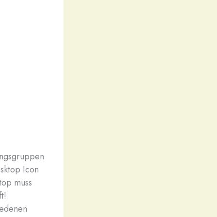
lungsgruppen
esktop Icon
ktop muss
t!
iedenen