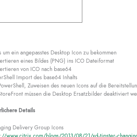
s um ein angepasstes Desktop Icon zu bekommen
ertieren eines Bildes (PNG) ins ICO Dateiformat
ertieren von ICO nach base64
rShell Import des base64 Inhalts
PowerShell, Zuweisen des neuen Icons auf die Bereitstell
StoreFront müssen die Desktop Ersatzbilder deaktiviert w
rlichere Details
ging Delivery Group Icons
s://www.citrix.com/blogs/2013/08/21/xd-tipster-changing