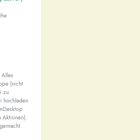
the
 Alles
ppe (nicht
i zu
i hochladen
enDesktop
n Aktionen).
 gemacht.