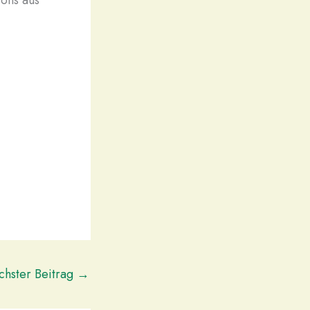
hster Beitrag
→