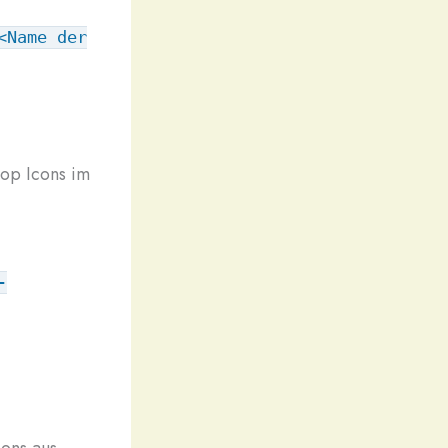
<Name der
top Icons im
-
cons aus