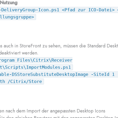
 Nutzung
-DeliveryGroup-Icon.ps1 <Pfad zur ICO-Datei> 
llungsgruppe>
s auch in StoreFront zu sehen, müssen die Standard Desk
deaktiviert werden.
rogram Files\Citrix\Receiver
t\Scripts\ImportModules.ps1
able-DSStoreSubstituteDesktopImage -SiteId 1 
th /Citrix/Store
en nach dem Import der angepassten Desktop Icons
 für den gleichen Benutzer mit den angepassten Desktop I