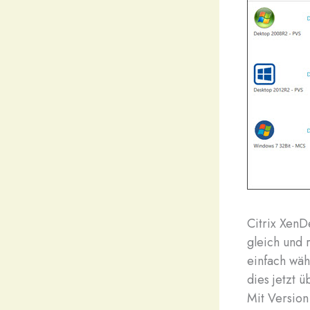
C
itrix XenD
gleich und 
einfach wäh
dies jetzt 
Mit Version