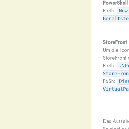
PowerShell
PoSh:
New
Bereitste
StoreFront
Um die Icon
StoreFront 
PoSh:
.\P
StoreFron
PoSh:
Dis
VirtualPa
Das Ausseh
So sieht es