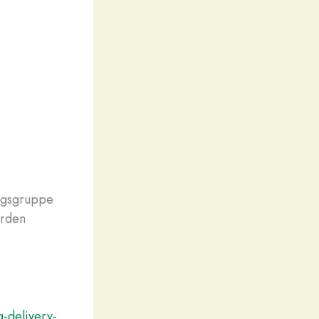
ungsgruppe
erden
-delivery-