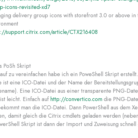
p-icons-revisited-xd7
ging delivery group icons with storefront 3.0 or above in 
ronment
s://support.citrix.com/article/CTX216408
s PoSh Skript
uf zu vereinfachen habe ich ein PoweShell Skript erstellt.
ist eine ICO-Datei und der Name der Bereitstellungsgru
ename). Eine ICO-Datei aus einer transparente PNG-Date
t leicht. Einfach auf
http://convertico.com
die PNG-Date
 bekommt man die ICO-Datei. Dann PowerShell aus dem X
ten, damit gleich die Citrix cmdlets geladen werden (nebe
erShell Skript ist dann der Import und Zuweisung schnell